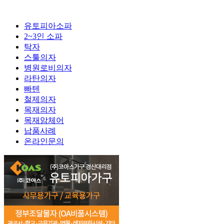
유토피아소파
2~3인 소파
탁자
스툴의자
병원로비의자
라탄의자
빠텐
철제의자
목재의자
목재암체어
납품사례
온라인문의